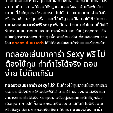
ว่าเป็นเกมที่เล่นง่าย สนุก และมีโอกาสชนะสูง นอกจากนั้นดีลเลอร์
สาวสวยที่มาแจกไพ่ให้คุณก็ดึงดูดความสนใจของนักเดิมพันจำนว
นมาก ที่สำคัญทุกอย่างสามารถเล่นได้อย่างสะดวกสบาย ผ่านมือถือ
หรือคอมพิวเตอร์ทุกเครื่อง และที่สำคัญ คุณมีโอกาสได้เข้าร่วมการ
ทดลองเล่นบาคาร่าฟรี sexy
เพื่อค้นหาคำตอบว่าทำไมเกมนี้ถึงได้
รับความนิยมมากมาย คุณสามารถฝึกฝนและเรียนรู้กฎกติกา หรือ
แม้แต่สูตรการเดิมพันต่าง ๆ เพื่อเพิ่มทักษะก่อนที่จะลงเดิมพันจริง
โดย
ทดลองเล่นบาคาร่า
ได้ไม่ต้องเสียเงินเข้าร่วมแม้แต่บาทเดียว
ทดลองเล่นบาคาร่า Sexy ฟรี ไม่
ต้องใช้ทุน ทำกำไรได้จริง ถอน
ง่าย ไม่ติดเทิร์น
ทดลองเล่นบาคาร่า sexy
ไม่จำเป็นต้องใช้ทุนเลยแม้แต่บาทเดียว
นอกจากนี้ยังมีการให้โบนัสฟรีที่สามารถใช้ทดลองเล่นได้จริง และ
สามารถทำกำไรได้จริง หากคุณเล่นด้วยสูตรและเทคนิคที่ถูกต้อง
เมื่อคุณทำกำไรได้ ก็สามารถถอนเงินออกมาได้ทันที ไม่มีเงื่อนไข
หรือข้อผูกมัดในการถอนเงิน ซึ่งทำให้การ
ทดลองเล่นบาคาร่า