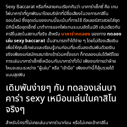
Sexy Baccarat หรือที่หลายคนเรียกกันว่า บาคาร่าเซ็กซี่ คือ เกม
ไพ่บาคาร่าที่ถูกพัฒนาโดยบริษัทที่มีชื่อเสียงในวงการคาสิโน
ออนไลน์ ซึ่งจุดเด่นของเกมนี้จะเน้นที่การใช้ ดีลเลอร์สาวสวยใส่ชุด
บิกินี่หรือชุดเซ็กซี่ มาทำการแจกไพ่แทนระบบอัตโนมัติ เช่นเดียวกับ
คาสิโนสดในสถานที่จริง สำหรับ
บาคาร่าทดลอง
ของทาง
ทดลอง
เล่น sexy baccarat
นั้นสามารถทำได้ง่าย ๆ โดยไม่ต้องเสียเงิน
เพื่อให้คุณฝึกฝนและเรียนรู้เกมก่อนที่จะเริ่มลงเดิมพันด้วยเงิน
จริงเพียงแค่สมัครสมาชิกเข้าร่วมครั้งแรก ก็ทดลองเล่นได้ฟรีโดย
การเล่นบาคาร่าเซ็กซี่เหมือนกับบาคาร่าทั่วไป เพียงแค่ทายว่าฝ่าย
ไหนจะชนะระหว่าง “ผู้เล่น” หรือ “เจ้ามือ” เพียงเท่านี้ก็ลุ้นรวยได้
แบบสุดฟิน
เดิมพันง่ายๆ กับ ทดลองเล่นบา
คาร่า sexy เหมือนเล่นในคาสิโน
จริงๆ
สำหรับใครที่ไม่เคยเล่นบาคาร่ามาก่อน หรือไม่เคยเข้าคาสิโน