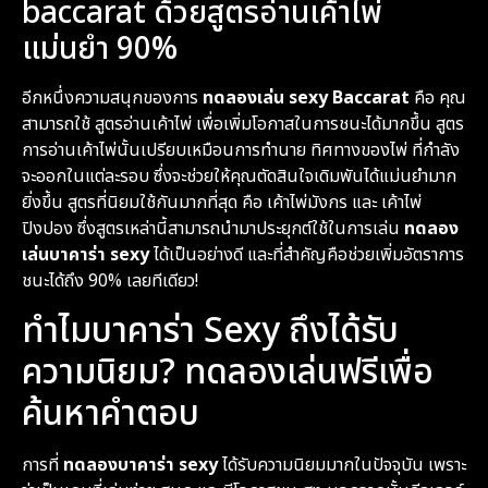
baccarat ด้วยสูตรอ่านเค้าไพ่
แม่นยำ 90%
อีกหนึ่งความสนุกของการ
ทดลองเล่น sexy Baccarat
คือ คุณ
สามารถใช้ สูตรอ่านเค้าไพ่ เพื่อเพิ่มโอกาสในการชนะได้มากขึ้น สูตร
การอ่านเค้าไพ่นั้นเปรียบเหมือนการทำนาย ทิศทางของไพ่ ที่กำลัง
จะออกในแต่ละรอบ ซึ่งจะช่วยให้คุณตัดสินใจเดิมพันได้แม่นยำมาก
ยิ่งขึ้น สูตรที่นิยมใช้กันมากที่สุด คือ เค้าไพ่มังกร และ เค้าไพ่
ปิงปอง ซึ่งสูตรเหล่านี้สามารถนำมาประยุกต์ใช้ในการเล่น
ทดลอง
เล่นบาคาร่า sexy
ได้เป็นอย่างดี และที่สำคัญคือช่วยเพิ่มอัตราการ
ชนะได้ถึง 90% เลยทีเดียว!
ทำไมบาคาร่า Sexy ถึงได้รับ
ความนิยม? ทดลองเล่นฟรีเพื่อ
ค้นหาคำตอบ
การที่
ทดลองบาคาร่า sexy
ได้รับความนิยมมากในปัจจุบัน เพราะ