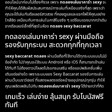
ออนไลน์มาก่อนไม่ต้องกังวล เพราะ
ทดลองเล่นบาคาร่า sexy
จะ
ทำให้คุณได้สัมผัสประสบการณ์การเล่นที่เหมือนจริงที่สุด เพราะว่า
คุณจะได้เล่นกับดีลเลอร์สาวสวย ที่คอยดูแลและแจกไพ่ให้คุณอย่าง
ใกล้ชิด เหมือนกับการเล่นในคาสิโนจริง ๆ แต่ร้อนแรงมากกว่าเดิม
จากดีลเลอร์เซ็กซี่ที่สุดในห้อง
ทดลอง sexy baccarat
ทดลองเล่นบาคาร่า sexy ผ่านมือถือ
รองรับทุกระบบ สะดวกทุกที่ทุกเวลา
sexy baccarat
ทดลอง
ผ่านมือถือที่ใช้งานได้ทุกระบบแบบไม่มี
ข้อจำกัด ไม่ว่าคุณจะใช้ระบบ Android หรือ iOS ก็สามารถเข้าเล่น
ได้ทันที ไม่ต้องดาวน์โหลดโปรแกรมเสริม หรือแอปพลิเคชั่นเพิ่ม
เติมแต่อย่างใด เพราะระบบของ Sexy Baccarat รองรับการเล่น
ผ่านเว็บเบราว์เซอร์ ที่แสดงผลตรงต่อหน้าจออุปกรณ์ทุกรุ่น ทำให้
คุณเพลิดเพลินไปกับ
ทดลองเล่นบาคาร่า
sexy
ได้ง่ายกว่าที่คิด
เกมเร็ว เล่นง่าย ลุ้นสนุก รับโบนัสฟรี
ทันที