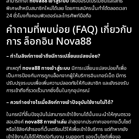
สามารถที่จะ
nova88 เข้าสู่ระบบ
เพื่อขอรับโปรโมชั่นและสิทธิ
พิเศษสำหรับสมาชิกใหม่ได้เลย โดยการสมัครนั้นทำได้ตลอดเวลา
24 ชั่วโมงทั้งคอมพิวเตอร์และโทรศัพท์มือถือ
คำถามที่พบบ่อย (FAQ) เกี่ยวกับ
การ ล็อกอิน Nova88
– ทำไมลิงก์ทางเข้าถึงมีการเปลี่ยนแปลงบ่อย?
สาเหตุที่
nova88 ทางเข้าสู่ระบบ
มีการเปลี่ยนแปลงบ่อยก็เพื่อ
เป็นการป้องกันการถูกบล็อกจากผู้ให้บริการอินเทอร์เน็ต มีการ
ปรับปรุงระบบเพื่อเพิ่มความปลอดภัยให้กับสมาชิก และยังรองรับ
การเข้าถึงที่รวดเร็วมากยิ่งขึ้นในทุกอุปกรณ์
– ควรทำอย่างไรเมื่อลิงก์ทางเข้าปัจจุบันใช้งานไม่ได้?
ในกรณีที่ลิ้นปัจจุบันไม่สามารถเข้าใช้งานได้นั้นแนะนำให้คุณตรวจ
สอบลิงค์
nova88 ทางเข้าเล่น
ล่าสุดจากประกาศของทางเว็บไซต์
หรือใช้ลิงค์สำรองที่เว็บเตรียมไว้ให้เพื่อเข้าใช้บริการ แต่ถ้าหากยัง
เข้าใช้งานไม่ได้ให้ติดต่อทีมงาน support ของเว็บไซต์เพื่อขอ