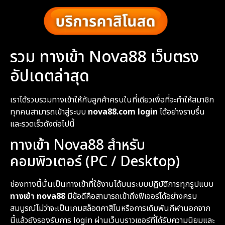
รวม ทางเข้า Nova88 เว็บตรง
อัปเดตล่าสุด
เราได้รวบรวมทางเข้าให้กับลูกค้าครบในที่เดียวเพื่อที่จะทำให้สมาชิก
ทุกคนสามารถเข้าสู่ระบบ
nova88.com login
ได้อย่างราบรื่น
และรวดเร็วดังต่อไปนี้
ทางเข้า Nova88 สำหรับ
คอมพิวเตอร์ (PC / Desktop)
ช่องทางนี้นั้นเป็นทางเข้าที่ใช้งานได้บนระบบปฏิบัติการทุกรูปแบบ
ทางเข้า
nova88
มีข้อดีคือสามารถเข้าถึงฟีเจอร์ได้อย่างครบ
สมบูรณ์ไม่ว่าจะเป็นเกมสล็อตคาสิโนหรือการเดิมพันกีฬานอกจาก
นี้แล้วยังรองรับการ login ผ่านเว็บบราวเซอร์ที่ได้รับความนิยมและ