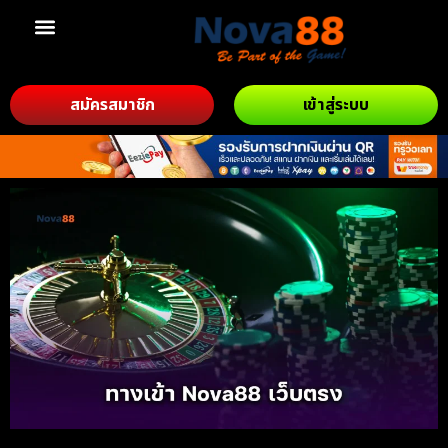
สมัครสมาชิก
เข้าสู่ระบบ