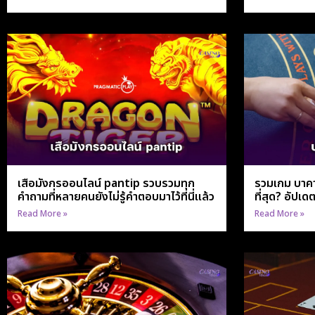
เสือมังกรออนไลน์ pantip รวบรวมทุก
รวมเกม บาคา
คำถามที่หลายคนยังไม่รู้คำตอบมาไว้ที่นี่แล้ว
ที่สุด? อัปเด
Read More »
Read More »