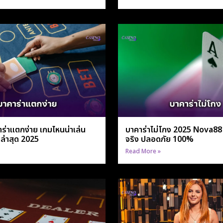
ร่าแตกง่าย เกมไหนน่าเล่น
บาคาร่าไม่โกง 2025 Nova88 
ตล่าสุด 2025
จริง ปลอดภัย 100%
Read More »