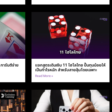
การันตีจ่าย
แจกสูตรเดินเงิน 11 ไฮโลไทย ปั้นทุนน้อยให้
เป็นกำไรหนัก สำหรับสายลุ้นโดยเฉพาะ
Read More »