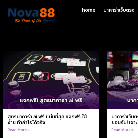
home
บาคาร่าเว็บตรง
สูตรบาคาร่า ai ฟรี แม่นที่สุด แจกฟรี ใช้
บาคาร่าเว็บ
ง่าย ทำกำไรได้จริง
ยอมรับ! เจาะล
Read More »
Read More »