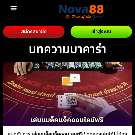
สมัครสมาชิก
เข้าสู่ระบบ
บทความบาคาร่า
สนุกกับการ เล่นแบล็คแจ็คออนไลน์ฟรี ! ทดลองเล่นได้ไม่ต้อง