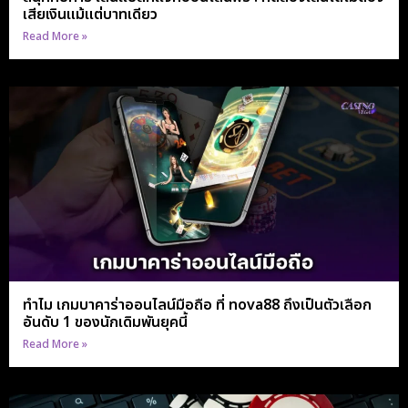
เสียเงินแม้แต่บาทเดียว
Read More »
ทำไม เกมบาคาร่าออนไลน์มือถือ ที่ nova88 ถึงเป็นตัวเลือก
อันดับ 1 ของนักเดิมพันยุคนี้
Read More »