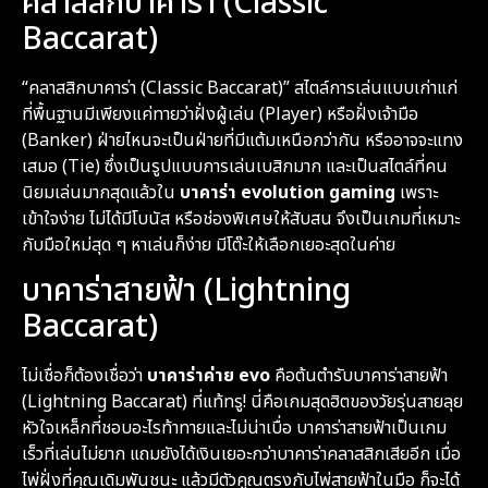
คลาสสิกบาคาร่า (Classic
Baccarat)
“คลาสสิกบาคาร่า (Classic Baccarat)” สไตล์การเล่นแบบเก่าแก่
ที่พื้นฐานมีเพียงแค่ทายว่าฝั่งผู้เล่น (Player) หรือฝั่งเจ้ามือ
(Banker) ฝ่ายไหนจะเป็นฝ่ายที่มีแต้มเหนือกว่ากัน หรืออาจจะแทง
เสมอ (Tie) ซึ่งเป็นรูปแบบการเล่นเบสิกมาก และเป็นสไตล์ที่คน
นิยมเล่นมากสุดแล้วใน
บาคาร่า
evolution gaming
เพราะ
เข้าใจง่าย ไม่ได้มีโบนัส หรือช่องพิเศษให้สับสน จึงเป็นเกมที่เหมาะ
กับมือใหม่สุด ๆ หาเล่นก็ง่าย มีโต๊ะให้เลือกเยอะสุดในค่าย
บาคาร่าสายฟ้า (Lightning
Baccarat)
ไม่เชื่อก็ต้องเชื่อว่า
บาคาร่าค่าย
evo
คือต้นตำรับบาคาร่าสายฟ้า
(Lightning Baccarat) ที่แท้ทรู! นี่คือเกมสุดฮิตของวัยรุ่นสายลุย
หัวใจเหล็กที่ชอบอะไรท้าทายและไม่น่าเบื่อ บาคาร่าสายฟ้าเป็นเกม
เร็วที่เล่นไม่ยาก แถมยังได้เงินเยอะกว่าบาคาร่าคลาสสิกเสียอีก เมื่อ
ไพ่ฝั่งที่คุณเดิมพันชนะ แล้วมีตัวคูณตรงกับไพ่สายฟ้าในมือ ก็จะได้