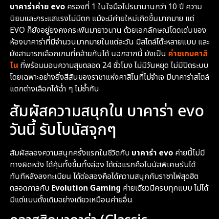
บาคาร่าค่าย evo
ครองที่ 1 ในใจมือโปรมานานกว่า 10 ปี ความ
นิยมและกระแสแรงไม่มีตก แม้จะมีค่ายใหม่เกิดขึ้นมากมาย แต่
EVO ก็ยังอยู่ยงคงกระพันมายาวนาน ด้วยเอกลักษณ์โดดเด่นของ
ห้องบาคาร่าที่มีจำนวนมากมายในแต่ละวัน มีสไตล์โต๊ะหลายแบบ และ
ยังสามารถเลือกเกมที่คล้ายกันได้ นอกจากนี้ ยังเป็น
ค่ายเกมคาสิ
โน
ที่พร้อมมอบความสุขตลอด 24 ชั่วโมง ไม่มีวันหยุด ไม่มีปิดระบบ
โดยเฉพาะอย่างยิ่งสีสันของราชาแห่งคาสิโนที่ไม่จำเจ มีบาคาร่าสไตล์
แตกต่างเลือกได้ฉ่ำ ๆ ไม่ซ้ำกัน
สัมผัสความสนุกใน บาคาร่า evo
วันนี้ รับโบนัสจุกๆ
สัมผัสลองความสนุกครั้งแรกในชีวิตกับ
บาคาร่า
evo
ค่ายนี้ไม่มี
ทางผิดหวัง ได้คุ้มทั้งขึ้นทั้งล่อง ได้ต่อแรกคือโบนัสพิเศษรับได้
ทันทีหลังลงทะเบียน ได้ต่อสองคือได้ความสนุกกับราชาไพ่สุดฮิต
ตลอดกาลกับ
Evolution Gaming
ค่ายเดียวมีครบทุกแบบ ไม่ได้
มีแต่แบบดั้งเดิมอย่างเดียวเหมือนค่ายอื่น