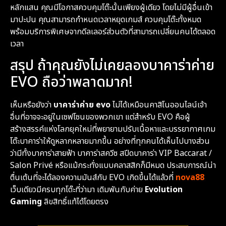
หลักแสน คุณมีโอกาสควบคุมโต๊ะนั้นเพียงผู้เดียว โดยไม่มีผู้อื่นเข้า
มาปะปน คุณสามารถกำหนดเวลาหยุดเกมส์ ควบคุมโต๊ะทั้งหมด
พร้อมบริการพิเศษจากดีลเลอร์ส่วนตัวที่สามารถเปลี่ยนคนได้ตลอด
เวลา
สรุป ถ้าคุณยังไม่เคยลองบาคาร่าค่าย
EVO ถือว่าพลาดมาก!
เห็นหรือยังว่า
บาคาร่าค่าย evo
ไม่ได้เหมือนคาสิโนออนไลน์เจ้า
อื่นที่อาจจะอยู่ในเซฟโซนของพวกเขา แต่สำหรับ EVO คือผู้
สร้างสรรค์แห่งโลกยุคใหม่ที่พยายามปรับเนื้อหาและบรรยากาศเกม
โต๊ะบาคาร่าให้ดูหลากหลายมากขึ้น อย่างที่ทุกคนได้เห็นไปบางส่วน
ว่ามีทั้งบาคาร่าสายฟ้า บาคาร่าสควีซ สปีดบาคาร่า VIP Baccarat /
Salon Privé หรือแม้กระทั่งแบบคลาสสิกก็มีหมด ประสบการณ์น่า
ตื่นเต้นที่จะได้ลองความมันส์กับ EVO เกิดขึ้นได้แล้วที่
nova88
เว็บเดียวมีครบทุกโต๊ะที่ว่ามา เดิมพันกับค่าย
Evolution
Gaming
ลิขสิทธิ์แท้ได้โดยตรง