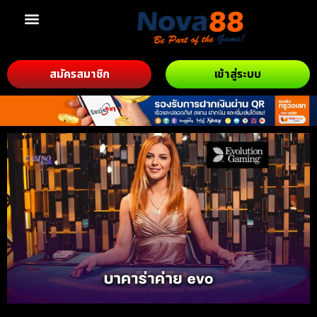
สมัครสมาชิก
เข้าสู่ระบบ