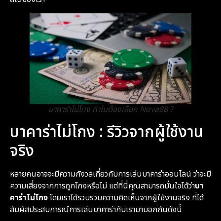
บาคาร่าไม่โกง ทำไมต้องเลือก Nova88 ?
บาคาร่าไม่โกง : รีวิวจากผู้ใช้งาน
จริง
หลายคนอาจจะมีความกังวลเกี่ยวกับการเล่นบาคาร่าออนไลน์ ว่าจะมี
ความเสี่ยงจากการถูกโกงหรือไม่ แต่ที่นี่คุณสามารถมั่นใจได้ว่า
บา
คาร่าไม่โกง
โดยเราได้รวบรวมความคิดเห็นจากผู้ใช้งานจริง ที่ได้
สัมผัสประสบการณ์การเล่นบาคาร่ากับเรามาบอกกันดังนี้