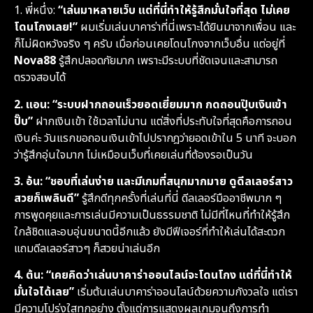
1. พี่หนึ่ง:
“เล่นมาหลายเว็บ แต่ที่นี่ทำให้รู้สึกมั่นใจที่สุด ไม่เคย
โดนโกงเลย!”
ผมเริ่มเล่นบาคาร่าที่นี่เพราะได้ยินมาจากเพื่อน และ
ก็ไม่ผิดหวังจริง ๆ ครับ เมื่อก่อนเคยโดนโกงจากเว็บอื่น แต่อยู่ที่
Nova88
รู้สึกปลอดภัยมาก เพราะมีระบบที่ชัดเจนและสามารถ
ตรวจสอบได้
2. แอน: “ระบบฝากถอนเร็วยอดเยี่ยมมาก กดถอนปุ๊บเงินเข้า
ปั๊บ”
ฝากเงินเข้า ใช้เวลาไม่นาน แต่สิ่งที่ประทับใจที่สุดคือการถอน
เงินค่ะ วันแรกขอถอนเงินเข้าไปปรากฎว่ายอดเข้าใน 5 นาที จะบอก
ว่ารู้สึกอุ่นใจมาก ไม่เหมือนเว็บที่เคยเล่นที่ต้องรอเป็นวัน
3. อ้น: “ชอบที่เล่นง่าย และมีเกมที่สนุกมากมาย ดูดีลเลอร์สาว
สวยก็เพลินดี”
รู้สึกดีทุกครั้งที่เล่นที่นี่ ดีลเลอร์มืออาชีพมาก ๆ
การพูดคุยและการเล่นมีความเป็นธรรมชาติ ไม่มีที่ไหนที่ทำให้รู้สึก
ใกล้ชิดและอบอุ่นขนาดนี้อีกแล้ว ยังมีฟีเจอร์ที่ทำให้เล่นได้สะดวก
แถมดีลเลอร์สาวๆ ก็สวยน่าเล่นอีก
4. ต้น: “เคยคิดว่าเล่นบาคาร่าออนไลน์จะโดนโกง แต่ที่นี่ทำให้
มั่นใจได้เลย”
เริ่มต้นเล่นบาคาร่าออนไลน์ด้วยความกังวลใจ แต่เรา
มีความโปร่งใสทุกอย่าง ตั้งแต่การแสดงผลเกมจนถึงการทำ