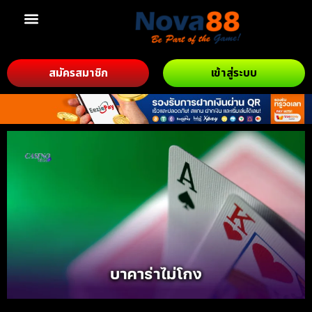
สมัครสมาชิก
เข้าสู่ระบบ