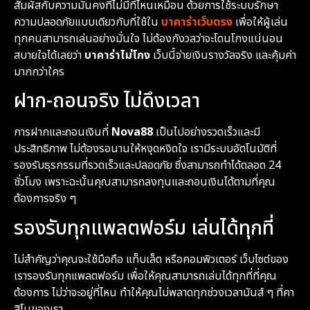
สัมผัสกับความมั่นคงที่ไม่มีที่ไหนเหมือน ด้วยการใช้ระบบรักษา
ความปลอดภัยแบบเดียวกับที่ใช้ใน
บาคาร่าเว็บตรง
เพื่อให้ผู้เล่น
ทุกคนสามารถเล่นอย่างมั่นใจ ไม่ต้องกังวลว่าจะโดนโกงแน่นอน
สบายใจได้เลยว่า
บาคาร่าไม่โกง
เว็บนี้จ่ายเงินรางวัลจริง และคุ้มค่า
มากกว่าใคร
ฝาก-ถอนจริง ไม่ดึงเวลา
การฝากและถอนเงินที่
Nova88
เป็นไปอย่างรวดเร็วและมี
ประสิทธิภาพ ไม่ต้องรอนานให้หงุดหงิดใจ เรามีระบบอัตโนมัติที่
รองรับธุรกรรมที่รวดเร็วและปลอดภัย ซึ่งสามารถทำได้ตลอด 24
ชั่วโมง เพราะฉะนั้นคุณสามารถลงทุนและถอนเงินได้ตามที่คุณ
ต้องการจริง ๆ
รองรับทุกแพลตฟอร์ม เล่นได้ทุกที่
ไม่สำคัญว่าคุณจะใช้มือถือ แท็บเล็ต หรือคอมพิวเตอร์ เว็บไซต์ของ
เรารองรับทุกแพลตฟอร์ม เพื่อให้คุณสามารถเล่นได้ทุกที่ที่คุณ
ต้องการ ไม่ว่าจะอยู่ที่ไหน ทำให้คุณไม่พลาดทุกช่วงเวลามันส์ ๆ ที่คา
สิโนของเรา