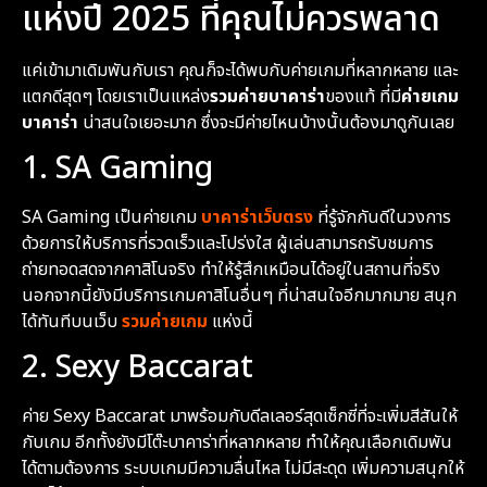
แห่งปี 2025 ที่คุณไม่ควรพลาด
แค่เข้ามาเดิมพันกับเรา คุณก็จะได้พบกับค่ายเกมที่หลากหลาย และ
แตกดีสุดๆ โดยเราเป็นแหล่ง
รวมค่ายบาคาร่า
ของแท้ ที่มี
ค่ายเกม
บาคาร่า
น่าสนใจเยอะมาก ซึ่งจะมีค่ายไหนบ้างนั้นต้องมาดูกันเลย
1. SA Gaming
SA Gaming เป็นค่ายเกม
บาคาร่าเว็บตรง
ที่รู้จักกันดีในวงการ
ด้วยการให้บริการที่รวดเร็วและโปร่งใส ผู้เล่นสามารถรับชมการ
ถ่ายทอดสดจากคาสิโนจริง ทำให้รู้สึกเหมือนได้อยู่ในสถานที่จริง
นอกจากนี้ยังมีบริการเกมคาสิโนอื่นๆ ที่น่าสนใจอีกมากมาย สนุก
ได้ทันทีบนเว็บ
รวมค่ายเกม
แห่งนี้
2. Sexy Baccarat
ค่าย Sexy Baccarat มาพร้อมกับดีลเลอร์สุดเซ็กซี่ที่จะเพิ่มสีสันให้
กับเกม อีกทั้งยังมีโต๊ะบาคาร่าที่หลากหลาย ทำให้คุณเลือกเดิมพัน
ได้ตามต้องการ ระบบเกมมีความลื่นไหล ไม่มีสะดุด เพิ่มความสนุกให้