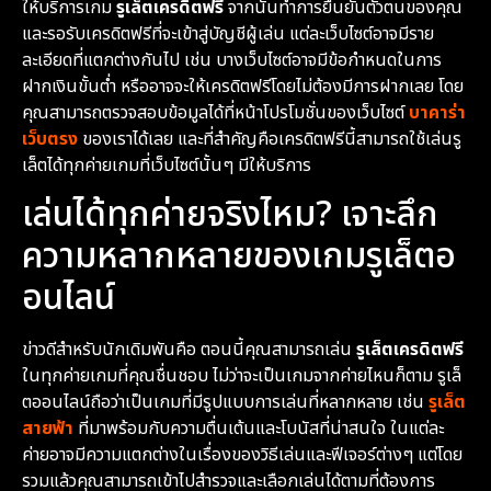
ให้บริการเกม
รูเล็ตเครดิตฟรี
จากนั้นทำการยืนยันตัวตนของคุณ
และรอรับเครดิตฟรีที่จะเข้าสู่บัญชีผู้เล่น แต่ละเว็บไซต์อาจมีราย
ละเอียดที่แตกต่างกันไป เช่น บางเว็บไซต์อาจมีข้อกำหนดในการ
ฝากเงินขั้นต่ำ หรืออาจจะให้เครดิตฟรีโดยไม่ต้องมีการฝากเลย โดย
คุณสามารถตรวจสอบข้อมูลได้ที่หน้าโปรโมชั่นของเว็บไซต์
บาคาร่า
เว็บตรง
ของเราได้เลย และที่สำคัญคือเครดิตฟรีนี้สามารถใช้เล่นรู
เล็ตได้ทุกค่ายเกมที่เว็บไซต์นั้นๆ มีให้บริการ
เล่นได้ทุกค่ายจริงไหม? เจาะลึก
ความหลากหลายของเกมรูเล็ตอ
อนไลน์
ข่าวดีสำหรับนักเดิมพันคือ ตอนนี้คุณสามารถเล่น
รูเล็ตเครดิตฟรี
ในทุกค่ายเกมที่คุณชื่นชอบ ไม่ว่าจะเป็นเกมจากค่ายไหนก็ตาม รูเล็
ตออนไลน์ถือว่าเป็นเกมที่มีรูปแบบการเล่นที่หลากหลาย เช่น
รูเล็ต
สายฟ้า
ที่มาพร้อมกับความตื่นเต้นและโบนัสที่น่าสนใจ ในแต่ละ
ค่ายอาจมีความแตกต่างในเรื่องของวิธีเล่นและฟีเจอร์ต่างๆ แต่โดย
รวมแล้วคุณสามารถเข้าไปสำรวจและเลือกเล่นได้ตามที่ต้องการ