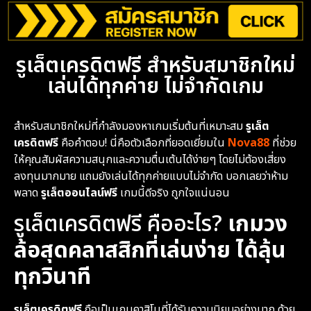
รูเล็ตเครดิตฟรี สำหรับสมาชิกใหม่
เล่นได้ทุกค่าย ไม่จำกัดเกม
สำหรับสมาชิกใหม่ที่กำลังมองหาเกมเริ่มต้นที่เหมาะสม
รูเล็ต
เครดิตฟรี
คือคำตอบ! นี่คือตัวเลือกที่ยอดเยี่ยมใน
Nova88
ที่ช่วย
ให้คุณสัมผัสความสนุกและความตื่นเต้นได้ง่ายๆ โดยไม่ต้องเสี่ยง
ลงทุนมากมาย แถมยังเล่นได้ทุกค่ายแบบไม่จำกัด บอกเลยว่าห้าม
พลาด
รูเล็ตออนไลน์ฟรี
เกมนี้ดีจริง ถูกใจแน่นอน
รูเล็ตเครดิตฟรี คืออะไร?
เกมวง
ล้อสุดคลาสสิกที่เล่นง่าย ได้ลุ้น
ทุกวินาที
รูเล็ตเครดิตฟรี
ถือเป็นเกมคาสิโนที่ได้รับความนิยมอย่างมาก ด้วย