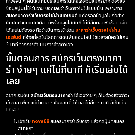
ถ้าเพื่อน ๆ คนไหนที่มีประสบการณ์เคยเจอเว็บสมัครยาก ต้องส่ง
ข้อมูลนู่นนี่ให้วุ่นวาย บอกเลยว่าเว็บตรงไม่ใช่แบบนั้น เพราะการ
สมัครบาคาร่าเว็บตรงไม่ผ่านเอเย่นต์
แค่กรอกข้อมูลไม่กี่อย่าง
ยืนยันตัวตนแปปเดียว ก็พร้อมลุยได้ทันที ไม่มีขั้นตอนซับซ้อน เล่น
ได้เลยไม่ต้องรอ ถือว่าเป็นการเข้าร่วม
บาคาร่าเว็บตรงไม่ผ่าน
เอเย่นต์
ที่ง่ายที่สุดในโลกการเดินพันออนไลน์ ใช้เวลาสมัครไม่เกิน
3 นาที จากการดำเนินการด้วยตัวเอง
ขั้นตอนการ สมัครเว็บตรงบาคา
ร่า ง่ายๆ แค่ไม่กี่นาที ก็เริ่มเล่นได้
เลย
อยากเริ่มต้น
สมัครเว็บตรงบาคาร่า
ได้เองง่าย ๆ ก็ไม่ต้องห่วงว่าจะ
ยุ่งยาก เพียงแค่ทำตาม 3 ขั้นตอนนี้ ใช้เวลาไม่ถึง 3 นาที ก็เข้าเล่น
ได้แล้ว!
เข้าเว็บ
nova88
สมัครบาคาร่าเว็บตรง แล้วกดปุ่ม “สมัคร
สมาชิก”