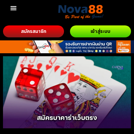
สมัครสมาชิก
เข้าสู่ระบบ