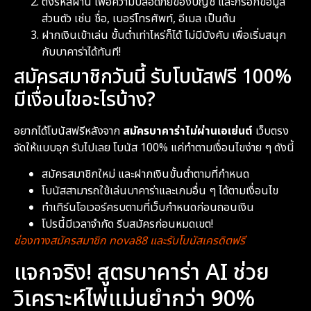
ตั้งรหัสผ่าน เพื่อความปลอดภัยของบัญชี และกรอกข้อมูล
ส่วนตัว เช่น ชื่อ, เบอร์โทรศัพท์, อีเมล เป็นต้น
ฝากเงินเข้าเล่น ขั้นต่ำเท่าไหร่ก็ได้ ไม่มีบังคับ เพื่อเริ่มสนุก
กับบาคาร่าได้ทันที!
สมัครสมาชิกวันนี้ รับโบนัสฟรี 100%
มีเงื่อนไขอะไรบ้าง?
อยากได้โบนัสฟรีหลังจาก
สมัครบาคาร่าไม่ผ่านเอเย่นต์
เว็บตรง
จัดให้แบบจุก รับไปเลย โบนัส 100% แค่ทำตามเงื่อนไขง่าย ๆ ดังนี้
สมัครสมาชิกใหม่ และฝากเงินขั้นต่ำตามที่กำหนด
โบนัสสามารถใช้เล่นบาคาร่าและเกมอื่น ๆ ได้ตามเงื่อนไข
ทำเทิร์นโอเวอร์ครบตามที่เว็บกำหนดก่อนถอนเงิน
โปรนี้มีเวลาจำกัด รีบสมัครก่อนหมดเขต!
ช่องทางสมัครสมาชิก nova88 และรับโบนัสเครดิตฟรี
แจกจริง! สูตรบาคาร่า AI ช่วย
วิเคราะห์ไพ่แม่นยำกว่า 90%