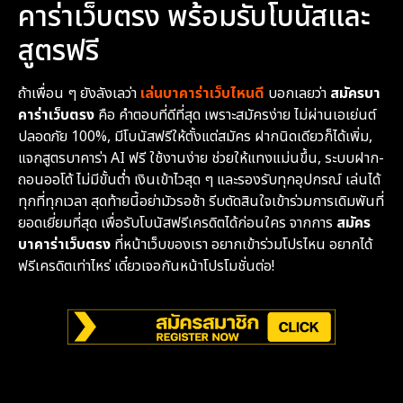
คาร่าเว็บตรง พร้อมรับโบนัสและ
สูตรฟรี
ถ้าเพื่อน ๆ ยังลังเลว่า
เล่นบาคาร่าเว็บไหนดี
บอกเลยว่า
สมัครบา
คาร่าเว็บตรง
คือ คำตอบที่ดีที่สุด เพราะสมัครง่าย ไม่ผ่านเอเย่นต์
ปลอดภัย 100%, มีโบนัสฟรีให้ตั้งแต่สมัคร ฝากนิดเดียวก็ได้เพิ่ม,
แจกสูตรบาคาร่า AI ฟรี ใช้งานง่าย ช่วยให้แทงแม่นขึ้น, ระบบฝาก-
ถอนออโต้ ไม่มีขั้นต่ำ เงินเข้าไวสุด ๆ และรองรับทุกอุปกรณ์ เล่นได้
ทุกที่ทุกเวลา สุดท้ายนี้อย่ามัวรอช้า รีบตัดสินใจเข้าร่วมการเดิมพันที่
ยอดเยี่ยมที่สุด เพื่อรับโบนัสฟรีเครดิตได้ก่อนใคร จากการ
สมัคร
บาคาร่าเว็บตรง
ที่หน้าเว็บของเรา อยากเข้าร่วมโปรไหน อยากได้
ฟรีเครดิตเท่าไหร่ เดี๋ยวเจอกันหน้าโปรโมชั่นต่อ!