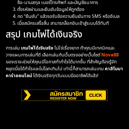
ชื่อ-นามสกุล เบอร์โทรศัพท์ และบัญชีธนาคาร
ตั้งรหัสผ่านและยืนยันข้อมูลให้ถูกต้อง
กด “ยืนยัน” แล้วรอรับข้อความยืนยันทาง SMS หรืออีเมล
เมื่อสมัครเสร็จสิ้น สามารถล็อกอินเข้าสู่ระบบได้ทันที
สรุป เกมไพ่ได้เงินจริง
การเล่น
เกมไพ่ได้เงินจริง
ไม่ใช่เรื่องยาก ถ้าคุณมีเทคนิคและ
วางแผนการเล่นที่ดี เลือกเล่นกับเว็บตรงอย่างเว็บไซต์
Nova88
ของเราจะช่วยให้คุณมีโอกาสทำกำไรได้มากขึ้น ที่สำคัญต้องรู้จัก
หยุดเมื่อได้กำไรและไม่โลภเกินไป เท่านี้ก็สามารถเล่นเกม
คาสิโนบา
คาร่าออนไลน์
ได้เงินจริงทุกวันแบบมืออาชีพได้แล้ว!