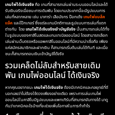
เกมไพ่ได้เงินจริง
คือ เกมที่สามารถเล่นผ่านระบบออนไลน์และได้
รับเงินจริงเมื่อชนะการเดิมพัน โดยเกมประเภทนี้จะมีรูปแบบการ
เล่นที่หลากหลาย เช่น บาคาร่า เสือมังกร ป๊อกเด้ง
เกมไพ่แบล็ค
แจ็ค
และโป๊กเกอร์ ซึ่งแต่ละเกมมีกติกาและรูปแบบการเล่นที่แตก
ต่างกัน โดย
เกมไพ่ได้เงินจริงเข้าบัญชีจริง
นั้นสามารถเล่นได้ทั้ง
ในรูปแบบของคาสิโนสดและเกมเทเบิลออนไลน์ โดยสามารถเลือก
เล่นผ่านเว็บตรงหรือแอพคาสิโนออนไลน์ที่มีความน่าเชื่อถือ เพียง
แค่สมัครสมาชิกและฝากเงิน ก็สามารถเริ่มต้นเล่นได้ทันที และเมื่อ
ชนะก็สามารถถอนเงินเข้าบัญชีได้จริง
รวมเคล็ดไม่ลับสำหรับสายเดิม
พัน เกมไพ่ออนไลน์ ได้เงินจริง
หากคุณอยากชนะ
เกมไพ่ได้เงินจริง
ต้องมีเทคนิคและกลยุทธ์ที่ดี
บอกเลยว่าไม่ต้องใช้ดวงเพียงอย่างเดียว เพราะการเล่นเกมไพ่
ออนไลน์ในคาสิโนมีรูปแบบและแพทเทิร์นที่สามารถจับทางได้ มาดู
กันว่าเทคนิคอะไรบ้างที่จะช่วยเพิ่มโอกาสในการทำกำไร