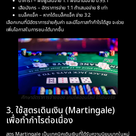
บาคาร่า – ฝั่งผู้เล่นจ่าย 1:1 ฝั่งเจ้ามือจ่าย 0.95:1
เสือมังกร – อัตราการจ่าย 1:1 ถ้าเสมอจ่าย 8 เท่า
แบล็คแจ็ค – หากได้แบล็คแจ็ค จ่าย 3:2
เลือกเกมที่มีอัตราการจ่ายคุ้มค่า และมีโอกาสทำกำไรได้สูง จะช่วย
เพิ่มโอกาสในการชนะได้มากขึ้น
ศึกษาอัตราการจ่ายของ เกมไพ่ออนไลน์ ได้เงินจริง
3. ใช้สูตรเดินเงิน (Martingale)
เพื่อทำกำไรต่อเนื่อง
สูตร Martingale เป็นเทคนิคเดินเงินที่ได้รับความนิยมมากในหมู่