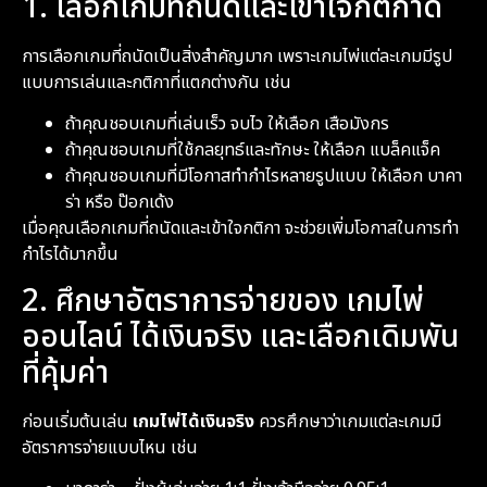
1. เลือกเกมที่ถนัดและเข้าใจกติกาดี
การเลือกเกมที่ถนัดเป็นสิ่งสำคัญมาก เพราะเกมไพ่แต่ละเกมมีรูป
แบบการเล่นและกติกาที่แตกต่างกัน เช่น
ถ้าคุณชอบเกมที่เล่นเร็ว จบไว ให้เลือก เสือมังกร
ถ้าคุณชอบเกมที่ใช้กลยุทธ์และทักษะ ให้เลือก แบล็คแจ็ค
ถ้าคุณชอบเกมที่มีโอกาสทำกำไรหลายรูปแบบ ให้เลือก บาคา
ร่า หรือ ป๊อกเด้ง
เมื่อคุณเลือกเกมที่ถนัดและเข้าใจกติกา จะช่วยเพิ่มโอกาสในการทำ
กำไรได้มากขึ้น
2. ศึกษาอัตราการจ่ายของ เกมไพ่
ออนไลน์ ได้เงินจริง และเลือกเดิมพัน
ที่คุ้มค่า
ก่อนเริ่มต้นเล่น
เกมไพ่ได้เงินจริง
ควรศึกษาว่าเกมแต่ละเกมมี
อัตราการจ่ายแบบไหน เช่น