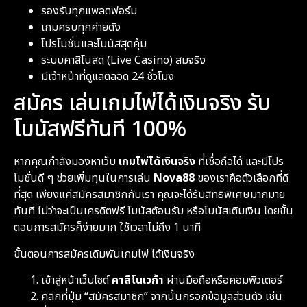
รองรับทุกแพลตฟอร์ม
เกมครบทุกค่ายดัง
โปรโมชั่นและโบนัสสุดคุ้ม
ระบบคาสิโนสด (Live Casino) สมจริง
มีเจ้าหน้าที่ดูแลตลอด 24 ชั่วโมง
สมัคร เล่นเกมไพ่ได้เงินจริง รับ
โบนัสฟรีทันที 100%
หากคุณกำลังมองหาเว็บ
เกมไพ่ได้เงินจริง
ที่เชื่อถือได้ และมีโปร
โมชั่นดี ๆ ช่วยเพิ่มทุนในการเล่น
Nova88
ของเราคือตัวเลือกที่ดี
ที่สุด เพียงแค่สมัครสมาชิกกับเรา คุณจะได้รับสิทธิพิเศษมากมาย
ทันที ไม่ว่าจะเป็นเครดิตฟรี โบนัสต้อนรับ หรือโบนัสเติมเงิน โดยขั้น
ตอนการสมัครก็ง่ายมาก ใช้เวลาไม่ถึง 1 นาที
ขั้นตอนการสมัครเดิมพันเกมไพ่ ได้เงินจริง
เข้าสู่หน้าเว็บไซต์
คาสิโนเวก้า
ผ่านมือถือหรือคอมพิวเตอร์
คลิกที่ปุ่ม “สมัครสมาชิก” จากนั้นกรอกข้อมูลส่วนตัว เช่น