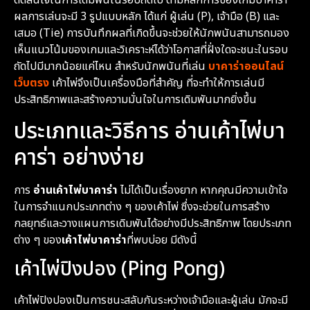
ตัดสินใจในการเดิมพันในรอบถัดไป ตามหลักการของเกมบาคาร่า
ผลการเล่นจะมี 3 รูปแบบหลัก ได้แก่ ผู้เล่น (P), เจ้ามือ (B) และ
เสมอ (Tie) การบันทึกผลที่เกิดขึ้นจะช่วยให้นักพนันสามารถมอง
เห็นแนวโน้มของเกมและวิเคราะห์ได้ว่าโอกาสที่ฝั่งใดจะชนะในรอบ
ถัดไปมีมากน้อยแค่ไหน สำหรับนักพนันที่เล่น
บาคาร่าออนไลน์
เว็บตรง
เค้าไพ่จึงเป็นเครื่องมือที่สำคัญ ที่จะทำให้การเล่นมี
ประสิทธิภาพและสร้างความมั่นใจในการเดิมพันมากยิ่งขึ้น
ประเภทและวิธีการ อ่านเค้าไพ่บา
คาร่า อย่างง่าย
การ
อ่านเค้าไพ่บาคาร่า
ไม่ได้เป็นเรื่องยาก หากคุณมีความเข้าใจ
ในการจำแนกประเภทต่าง ๆ ของเค้าไพ่ ซึ่งจะช่วยในการสร้าง
กลยุทธ์และวางแผนการเดิมพันได้อย่างมีประสิทธิภาพ โดยประเภท
ต่าง ๆ ของ
เค้าไพ่บาคาร่า
ที่พบบ่อย มีดังนี้
เค้าไพ่ปิงปอง (Ping Pong)
เค้าไพ่ปิงปองเป็นการชนะสลับกันระหว่างเจ้ามือและผู้เล่น มักจะมี