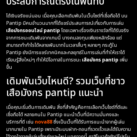
ประสบการณ์ตรงในพันทิป
ได้เงินจริงแน่นอน เมื่อคุณเลือกเดิมพันในเว็บไซต์ที่เชื่อถือได้ บน
Pantip มีคนจำนวนมากที่ได้แชร์ประสบการณ์เกี่ยวกับการเล่น
เสือมังกรออนไลน์
pantip
โดยเฉพาะเรื่องเงินรางวัลที่ได้รับจริง
จากการชนะเดิมพันจากเกมนี้ บางคนลงทุนเพียงหลักร้อย แต่
สามารถทำกำไรได้หลายพันบาทในเวลาสั้นๆ หลายๆ กระทู้ใน
Pantip ยังมีการแชร์เทคนิคและกลยุทธ์ในการเล่นที่ทำให้เราได้
เรียนรู้สิ่งใหม่ๆ ทำให้มีโอกาสในการชนะ
เสือมังกร
pantip
เพิ่ม
ขึ้น
เดิมพันเว็บไหนดี? รวมเว็บที่ชาว
เสือมังกร pantip แนะนำ
เมื่อคุณเริ่มต้นการเดิมพัน สิ่งที่สำคัญคือการเลือกเว็บไซต์ที่ดีและ
เชื่อถือได้ หลายคนใน Pantip แนะนำเว็บที่มีความมั่นคงและ
บริการที่ดี เช่น
nova88
ซึ่งเป็นเว็บที่ได้รับการแนะนำจากผู้เล่น
มากมายใน Pantip เพราะมีระบบฝาก-ถอนที่รวดเร็วและได้รับความ
ไว้วางใจจากผู้เล่นทั้งเก่าและใหม่ นอกจากนี้ คาสิโนเวก้ายังมีโปรโม