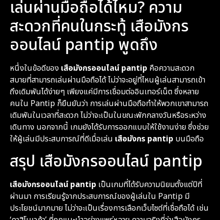
เล่นผ่านมือถือได้ไหม? ความ
สะดวกที่คนในกระทู้ เสือมังกร
ออนไลน์ pantip พูดถึง
หนึ่งในข้อดีของ
เสือมังกรออนไลน์ pantip
คือความสะดวก
สบายที่สามารถเล่นผ่านมือถือได้ ไม่ว่าจะอยู่ที่ไหนผู้เล่นสามารถเข้า
ถึงเดิมพันได้ง่ายๆ เพียงแค่มีการเชื่อมต่ออินเทอร์เน็ต ซึ่งหลาย
คนใน Pantip ก็ยืนยันว่า การเล่นผ่านมือถือทำให้พวกเขาสามารถ
เดิมพันในเวลาที่สะดวก ไม่ว่าจะเป็นในขณะพักกลางวันหรือระหว่าง
เดินทาง นอกจากนี้ เกมยังได้รับการออกแบบให้ใช้งานง่าย ซึ่งช่วย
ให้ผู้เล่นมีประสบการณ์ที่ดีเมื่อเล่น
เสือมังกร pantip
บนมือถือ
สรุป เสือมังกรออนไลน์ pantip
เสือมังกรออนไลน์ pantip
เป็นเกมที่ได้รับความนิยมตั้งแต่ปีที่
ผ่านมา การเรียนรู้จากประสบการณ์ของผู้เล่นใน Pantip มี
ประโยชน์มากมาย ไม่ว่าจะเป็นเรื่องการเลือกเว็บไซต์ที่เชื่อถือได้ เช่น
‘คาสิโนเวก้า’ ที่ถูกแนะนำอย่างแพร่หลาย ความจริงที่ว่าเสือมังกร