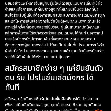
นิยมอย่างแพร่หลายในหมู่คนรุ่นใหม่ ด้วยรูปแบบการเล่นที่เข้าใจ
ง่ายและมีโอกาสชนะที่ค่อนข้างสูง ทำให้เกมนี้เป็นตัวเลือกที่น่า
สนใจสำหรับผู้เล่นที่ต้องการสัมผัสประสบการณ์การเดิมพันที่สนุก
และเร้าใจ การเล่นเสือมังกรไม่จำเป็นต้องมีทักษะเฉพาะด้านหรือ
ความรู้ลึกซึ้งเกี่ยวกับกลยุทธ์ซับซ้อน ผู้เล่นสามารถเข้าใจกฎและ
หลักการพื้นฐานได้อย่างรวดเร็วและเริ่มเดิมพันได้ทันที นอกจากนี้
เกมเสือมังกรยังมีการเดิมพันที่หลากหลาย ตอบสนองความ
ต้องการของผู้เล่นทุกระดับ ไม่ว่าจะเป็นผู้เล่นที่มีประสบการณ์หรือ
ผู้เล่นมือใหม่ นอกจากความสนุกสนานแล้ว เกมเสือมังกรยังสร้าง
รายได้ให้กับผู้เล่นได้จริง บอกเลยว่าคุ้มสุดๆ
สมัครสมาชิกง่าย ๆ แค่ยืนยันตัว
ตน รับ โปรโมชั่นเสือมังกร ได้
ทันที
สมัครสมาชิกกับเราเพื่อรับ
โปรโมชั่นเสือมังกร
ได้อย่างง่ายดาย
เพียงแค่ยืนยันตัวตนของคุณ คุณก็สามารถเข้าร่วมสนุกกับเกม
เสือมังกรและรับสิทธิประโยชน์มากมายได้แล้ว ขั้นตอนการ
สมัคร