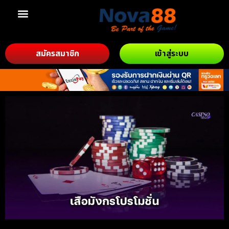
สมัครสมาชิก
เข้าสู่ระบบ