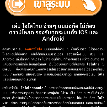
เล่น ไฮโลไทย ง่ายๆ บนมือถือ ไม่ต้อง
ดาวน์โหลด รองรับทุกระบบทั้ง iOS และ
Android
คุณสามารถเล่น
แอพแทงไฮโล
บนมือถือได้ง่าย ๆ ผ่านเว็บตรง ไม่ต้องดาวน์
โหลดแอปให้ยุ่งยาก เล่นได้ทันทีบนเบราว์เซอร์ รองรับทั้งระบบ iOS และ
Android เล่นได้ทุกที่ ทุกเวลา ไม่ว่าจะอยู่ที่บ้าน ที่ทำงานหรือระหว่างเดินทาง ขอ
แค่มีอินเทอร์เน็ตก็พร้อมลุยได้เลย! เว็บไซต์ของเราเปิดให้บริการ
ไฮโลไทย
ใน
ปัจจุบัน ซึ่งมีการพัฒนาแพลตฟอร์มให้รองรับการเล่นบนมือถือได้อย่างเต็มรูป
แบบ ภาพคมชัด เสียงสมจริง ระบบลื่นไหลไม่มีสะดุด แค่เลือกห้องเล่น
ไฮโล
แล้วเริ่มเดิมพันได้เลยทันที
ยิ่งไปกว่านั้น
ไฮโลไทยออนไลน์
ของเรายังออกแบบห้องเดิมพันให้มีหลายรูป
แบบ เพื่อรองรับทุกความต้องการของผู้เล่น ไม่ว่าจะเป็น ห้องเดิมพันขั้นต่ำหลัก
หน่วย สำหรับมือใหม่ที่อยากทดลองเล่นแบบไม่เสี่ยงมาก ไปจนถึง ห้อง
ไฮโล
VIP
สำหรับสายทุนหนักที่อยากลุ้นเงินรางวัลหลักหมื่นหลักแสน นอกจากนี้ยังมี