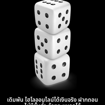
เดิมพัน ไฮโลออนไลน์ได้เงินจริง ฝากถอน