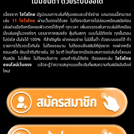
ไม่มีขั้นต่ำ ด้วยระบบออโต้
เนื่องจาก
ไฮโลไทย
มีรูปแบบการเล่นที่คุ้นเคยและเข้าใจง่าย แถมตอนนี้สามารถ
เล่น
11 ไฮโลไทย
ผ่านเว็บตรงได้เลย ไม่ต้องเดินทางไปบ่อนเหมือนสมัยก่อน
เล่นผ่านมือถือหรือคอมพิวเตอร์ได้ทุกที่ ทุกเวลา เพิ่มอรรถรสในการเล่นให้เหมือน
นั่งเล่นอยู่ในวงจริงๆ บรรยากาศสมจริง ลุ้นกันสดๆ แบบไม่มีตัดต่อ ทุกขั้นตอน
โปร่งใส มั่นใจได้ 100% ที่สำคัญคือ ฝากถอนง่าย ไม่มีขั้นต่ำ ด้วยระบบออโต้ ทำ
รายการได้รวดเร็วทันใจ ไม่ต้องรอนาน ไม่ต้องแจ้งสลิปให้ยุ่งยาก กดฝากหรือ
ถอนเสร็จ เงินเข้าทันทีภายใน 30 วินาที ใครที่อยากเปิดประสบการณ์เล่นไฮโลแบบ
ทันสมัย ไม่เสี่ยง ไม่ต้องเดินทาง แถมทำเงินได้จริง ต้องลองเล่น
ไฮโลไทย
ออนไลน์เว็บตรง
แล้วจะรู้ว่าความสนุกแบบดั้งเดิมที่ผสมความทันสมัยมันดีแค่
ไหน!