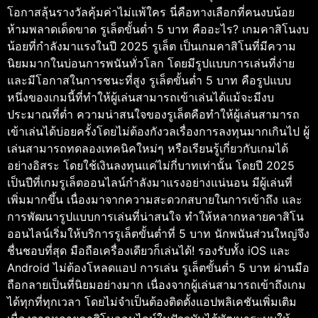
โอกาสลุ้นรางวัลคุ้มค่าไม่แพ้ใคร นี่คือทางเลือกที่คนงบน้อย
ห้ามพลาดเด็ดขาด รูเล็ตขั้นต่ำ 5 บาท คืออะไร? เกมคาสิโนงบ
น้อยที่กำลังมาแรงในปี 2025 รูเล็ต เป็นเกมคาสิโนที่มีความ
นิยมมากในบ่อนการพนันทั่วโลก โดยมีรูปแบบการเล่นที่ง่าย
และมีโอกาสในการชนะที่สูง รูเล็ตขั้นต่ำ 5 บาท คือรูปแบบ
หนึ่งของเกมนี้ที่ทำให้ผู้เล่นสามารถเข้าเล่นได้แม้จะมีงบ
ประมาณที่ต่ำ ความน่าสนใจของรูเล็ตคือทำให้ผู้เล่นสามารถ
เข้าเล่นได้บ่อยครั้งโดยไม่ต้องกังวลเรื่องการลงทุนมากเกินไป ผู้
เล่นสามารถทดลองเทคนิคใหม่ๆ หรือเรียนรู้เกี่ยวกับเกมได้
อย่างอิสระ โดยใช้เงินลงทุนแค่ไม่กี่บาทเท่านั้น โดยปี 2025
เป็นปีที่เกมรูเล็ตออนไลน์กำลังมาแรงอย่างแน่นอน มีผู้เล่นที่
เพิ่มมากขึ้น เนื่องมาจากความสะดวกสบายในการเข้าถึง และ
การพัฒนารูปแบบการเล่นที่น่าสนใจ ทำให้หลากหลายคาสิโน
ออนไลน์เริ่มให้บริการรูเล็ตขั้นต่ำที่ 5 บาท นักพนันส่วนใหญ่จึง
ชื่นชอบที่สุด มือถือเครื่องเดียวก็เล่นได้! รองรับทั้ง iOS และ
Android ไม่ต้องโหลดแอป การเล่น รูเล็ตขั้นต่ำ 5 บาท ผ่านมือ
ถือกลายเป็นที่นิยมอย่างมาก เนื่องจากผู้เล่นสามารถเข้าถึงเกม
ได้ทุกที่ทุกเวลา โดยไม่จำเป็นต้องติดตั้งแอปพลิเคชันเพิ่มเติม