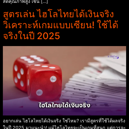
สดคุณภาพสูง เช่น […]
สูตรเล่น ไฮโลไทยได้เงินจริง
วิเคราะห์เกมแบบเซียน! ใช้ได้
จริงในปี 2025
อยากเล่น ไฮโลไทยได้เงินจริง ใช่ไหม? เรามีสูตรที่ใช้ได้ผลจริง
ในปี 2025 มาแนะนำ! แม้ไฮโลไทยจะเป็นเกมที่สนุก แต่การจะ