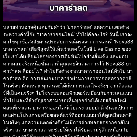
หลายท่านอาจคุ้นเคยกับคำว่า ‘บาคาร่าสด’ แต่ความแตกต่าง
ระหว่างคำนี้กับ ‘บาคาร่าออนไลน์’ ทั่วไปคืออะไร? วันนี้ เราจะ
มาไขทุกข้อสงสัยผ่านประสบการณ์ตรงจากการเล่นที่ ‘Nova88
บาคาร่าสด’ เพื่อพิสูจน์ให้เห็นว่าเทคโนโลยี Live Casino ของ
เว็บเราได้เปลี่ยนโลกของการเดิมพันไปอย่างสิ้นเชิง และมอบ
ความสมจริงเหนือชั้นกว่าที่คุณเคยจินตนาการไว้ Nova88 บา
คาร่าสด คืออะไร? ทำไมถึงต่างจากบาคาร่าออนไลน์ทั่วไป บา
คาร่าสด คือ การเล่นเกมบาคาร่าผ่านการถ่ายทอดสดจากคาสิ
โนจริงๆ นั่นแหละ ทุกคนจะได้เห็นการแจกไพ่จริงๆ จากดีลเลอ
ร์ที่เป็นคนจริงๆ ไม่ใช่ระบบคอมพิวเตอร์เหมือนกับการเล่นแบบ
ทั่วไป และที่สำคัญเราสามารถเห็นทุกอย่างได้แบบเรียลไทม์
ตอนที่เราเล่น บาคาร่าออนไลน์เว็บตรง แบบปกติ มันจะเป็นการ
เล่นผ่านโปรแกรมหรือซอฟต์แวร์ที่ออกแบบมาให้ดูเหมือนคาสิ
โนจริงๆ แต่ความแตกต่างคือไม่มีการถ่ายทอดสดจากคาสิโน
จริงๆ แต่ บาคาร่าสด จะช่วยให้เราได้รับความรู้สึกเหมือนกับ
การนั่งอยู่ที่โต๊ะบาคาร่าในคาสิโนจริงๆ ประสบการณ์ครั้งแรก