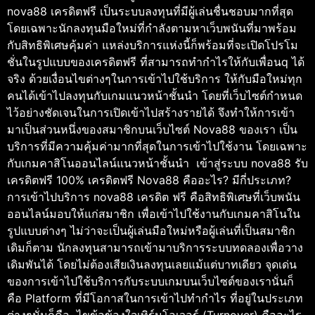
nova88 เครดิตฟรี เป็นระบบลงทุนที่มีผู้เล่นชื่นชอบมากที่สุด
โดยเฉพาะนักลงทุนมือใหม่ที่กำลังตามหาเว็บพนันที่มาพร้อม
กับสิทธิพิเศษคุ้มค่า แหล่งบริการแห่งนี้ก็พร้อมที่จะเปิดโปรโม
ชั่นในรูปแบบของเครดิตฟรี ที่สามารถทำกำไรให้กับเพื่อนq ได้
จริง ด้วยเงื่อนไขต่างๆในการเข้าไปใช้บริการ ให้กับมือใหม่ทุก
คนได้เข้าไปลงทุนกับเกมแนวหน้าชั้นนำ โดยที่เว็บไซต์กำหนด
ไว้อย่างชัดเจนในการเปิดเข้าไปสร้างรายได้ จึงทำให้การเข้า
มาเป็นส่วนหนึ่งของสมาชิกบนเว็บไซต์ Nova88 ของเรา เป็น
บริการที่มีความคุ้มค่ามากที่สุดในการเข้าไปใช้งาน โดยเฉพาะ
กับเกมคาสิโนออนไลน์แนวหน้าชั้นนำ เข้าสู่ระบบ nova88 รับ
เครดิตฟรี 100% เครดิตฟรี Nova88 คืออะไร? มีกี่ประเภท?
การเข้าไปบริการ nova88 เครดิต ฟรี คือสิทธิพิเศษที่เว็บพนัน
ออนไลน์มอบให้แก่สมาชิก เพื่อเข้าไปใช้งานกับเกมคาสิโนใน
รูปแบบต่างๆ ไม่ว่าจะเป็นผู้เล่นมือใหม่หรือผู้เล่นที่เป็นสมาชิก
เดิมก็ตาม นักลงทุนสามารถเข้ามาบริการระบบทดลองเพื่อวาง
เดิมพันได้ โดยไม่ต้องเสียเงินลงทุนเลยแม้แต่บาทเดียว จุดเด่น
ของการเข้าไปใช้บริการกับระบบเกมบนเว็บไซต์ของเรานั่นก็
คือ Platform ที่มีโอกาสในการเข้าไปทำกำไร ที่อยู่ในประเภท