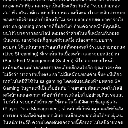
เหตุผลหลักที่ผู้เล่นต่างพูดเป็นเสียงเดียวกันคือ “ระบบถ่ายทอด
สด” ที่ว่ากันว่าดีกว่าค่ายอื่น บทความนี้จะพาไปเจาะลึกว่าระบบ
ของเขาดีจริงสมคำร่ำลือหรือไม่ ระบบถ่ายทอดสด บาคาร่าเว็บ
ตรง sa gaming ต่างจากที่อื่นยังไง? ถ้าแค่ฉากหน้าที่คุณเห็น
บนโต๊ะบาคาร่าออนไลน์ คงมองว่าค่ายไหนก็เหมือนกันหมด
นั่นแหละ เอาจริงมันก็ถูกแค่ส่วนหนึ่ง เนื่องจากระบบการ
ควบคุมโต๊ะเล่นบาคาร่าออนไลน์ทั้งหมดจะใช้ระบบถ่ายทอดสด
(Live Streaming) ที่เราเห็นกันเบื้องหน้า และระบบหลังบ้าน
(Back-End Management System) ที่ไม่ว่าจะค่ายไหนก็
เหมือนกัน แต่ถ้าลองลงรายละเอียดลึกลงไปอีก คุณอาจจะคิด
ไม่ถึงว่า บาคาร่าเว็บตรง sa ไม่มีเหมือนของค่ายอื่นซะทีเดียว
เทคโนโลยีที่ใช้ใน sa gaming โดดเด่นจนต้องห้ามพลาด SA
Gaming ในฐานะที่เป็นเว็บอันดับ 1 พยายามพัฒนาเทคโนโลยี
หลังบ้านตลอดเวลา เพื่อทำให้การเล่นเป็นไปอย่างยุติธรรมและ
โปร่งใส ระบบหลังบ้านเขาใช้เทคโนโลยีจัดการข้อมูลผู้เล่น
(Player Data Management) ทำหน้าที่เก็บข้อมูล ผลลัพธ์หลัง
การเล่น รวมถึงข้อมูลยอดเงินคงเหลือและยอดเงินได้ของผู้เล่น
ในหน้าประวัติ ความโดดเด่นของค่ายนี้คือเทคโนโลยีถ่ายทอด