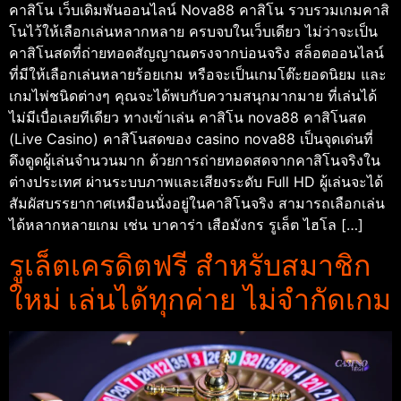
คาสิโน เว็บเดิมพันออนไลน์ Nova88 คาสิโน รวบรวมเกมคาสิ
โนไว้ให้เลือกเล่นหลากหลาย ครบจบในเว็บเดียว ไม่ว่าจะเป็น
คาสิโนสดที่ถ่ายทอดสัญญาณตรงจากบ่อนจริง สล็อตออนไลน์
ที่มีให้เลือกเล่นหลายร้อยเกม หรือจะเป็นเกมโต๊ะยอดนิยม และ
เกมไพ่ชนิดต่างๆ คุณจะได้พบกับความสนุกมากมาย ที่เล่นได้
ไม่มีเบื่อเลยทีเดียว ทางเข้าเล่น คาสิโน nova88 คาสิโนสด
(Live Casino) คาสิโนสดของ casino nova88 เป็นจุดเด่นที่
ดึงดูดผู้เล่นจำนวนมาก ด้วยการถ่ายทอดสดจากคาสิโนจริงใน
ต่างประเทศ ผ่านระบบภาพและเสียงระดับ Full HD ผู้เล่นจะได้
สัมผัสบรรยากาศเหมือนนั่งอยู่ในคาสิโนจริง สามารถเลือกเล่น
ได้หลากหลายเกม เช่น บาคาร่า เสือมังกร รูเล็ต ไฮโล […]
รูเล็ตเครดิตฟรี สำหรับสมาชิก
ใหม่ เล่นได้ทุกค่าย ไม่จำกัดเกม