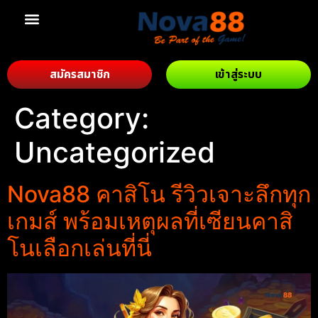
สมัครสมาชิก
เข้าสู่ระบบ
Category:
Uncategorized
Nova88 คาสิโน รีวิวเจาะลึกทุก
เกมส์ พร้อมเหตุผลที่เซียนคาสิ
โนเลือกเล่นที่นี่