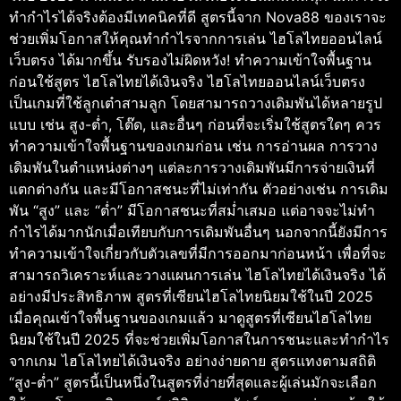
ทำกำไรได้จริงต้องมีเทคนิคที่ดี สูตรนี้จาก Nova88 ของเราจะ
ช่วยเพิ่มโอกาสให้คุณทำกำไรจากการเล่น ไฮโลไทยออนไลน์
เว็บตรง ได้มากขึ้น รับรองไม่ผิดหวัง! ทำความเข้าใจพื้นฐาน
ก่อนใช้สูตร ไฮโลไทยได้เงินจริง ไฮโลไทยออนไลน์เว็บตรง
เป็นเกมที่ใช้ลูกเต๋าสามลูก โดยสามารถวางเดิมพันได้หลายรูป
แบบ เช่น สูง-ต่ำ, โต๊ด, และอื่นๆ ก่อนที่จะเริ่มใช้สูตรใดๆ ควร
ทำความเข้าใจพื้นฐานของเกมก่อน เช่น การอ่านผล การวาง
เดิมพันในตำแหน่งต่างๆ แต่ละการวางเดิมพันมีการจ่ายเงินที่
แตกต่างกัน และมีโอกาสชนะที่ไม่เท่ากัน ตัวอย่างเช่น การเดิม
พัน “สูง” และ “ต่ำ” มีโอกาสชนะที่สม่ำเสมอ แต่อาจจะไม่ทำ
กำไรได้มากนักเมื่อเทียบกับการเดิมพันอื่นๆ นอกจากนี้ยังมีการ
ทำความเข้าใจเกี่ยวกับตัวเลขที่มีการออกมาก่อนหน้า เพื่อที่จะ
สามารถวิเคราะห์และวางแผนการเล่น ไฮโลไทยได้เงินจริง ได้
อย่างมีประสิทธิภาพ สูตรที่เซียนไฮโลไทยนิยมใช้ในปี 2025
เมื่อคุณเข้าใจพื้นฐานของเกมแล้ว มาดูสูตรที่เซียนไฮโลไทย
นิยมใช้ในปี 2025 ที่จะช่วยเพิ่มโอกาสในการชนะและทำกำไร
จากเกม ไฮโลไทยได้เงินจริง อย่างง่ายดาย สูตรแทงตามสถิติ
“สูง-ต่ำ” สูตรนี้เป็นหนึ่งในสูตรที่ง่ายที่สุดและผู้เล่นมักจะเลือก